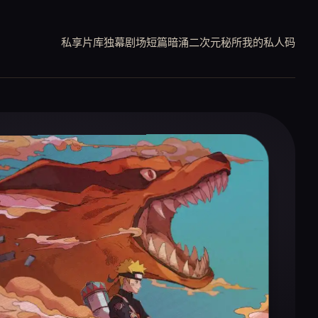
私享片库
独幕剧场
短篇暗涌
二次元秘所
我的私人码