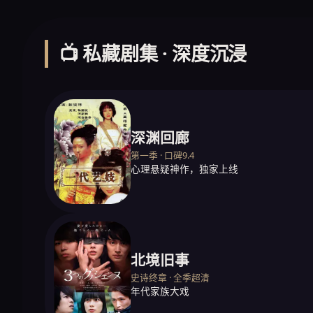
📺 私藏剧集 · 深度沉浸
深渊回廊
第一季 · 口碑9.4
心理悬疑神作，独家上线
北境旧事
史诗终章 · 全季超清
年代家族大戏