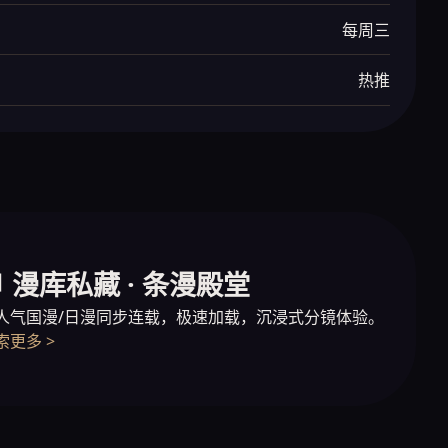
每周三
热推
 漫库私藏 · 条漫殿堂
人气国漫/日漫同步连载，极速加载，沉浸式分镜体验。
索更多 >