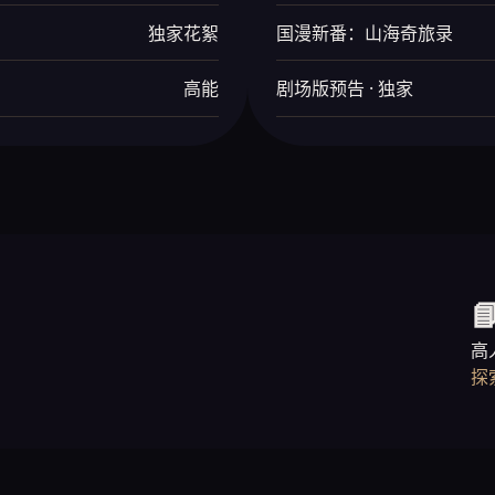
独家花絮
国漫新番：山海奇旅录
高能
剧场版预告 · 独家

高
探