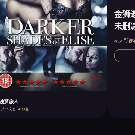
金狮
未删
私人影视
蚀梦旅人
奇幻 / 文艺 · 4K修复