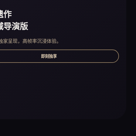
遗作
减导演版
独家呈现，高帧率沉浸体验。
即刻独享