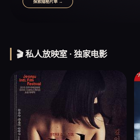
探索隐秘片单 →
🎬 私人放映室 · 独家电影