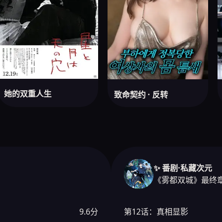
她的双重人生
致命契约 · 反转
✨ 番剧·私藏次元
《雾都双城》最终
9.6分
第12话：真相显影