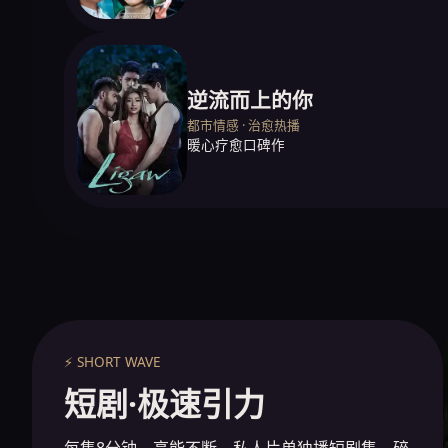
逆流而上的你
都市情感 · 治愈热播
暖心疗愈口碑作
⚡ SHORT WAVE
短剧·极速引力
每集8分钟，高能不断。私人片单独播短剧集，碎