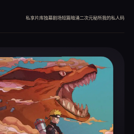
私享片库
独幕剧场
短篇暗涌
二次元秘所
我的私人码