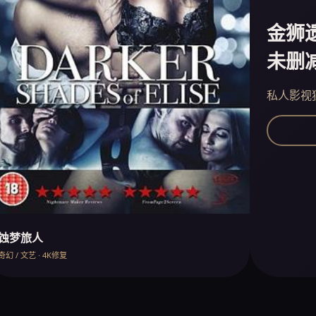
金狮
未删
私人影视
蚀梦旅人
奇幻 / 文艺 · 4K修复