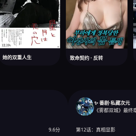
她的双重人生
致命契约 · 反转
✨ 番剧·私藏次元
《雾都双城》最终
9.6分
第12话：真相显影