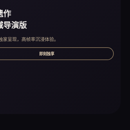
遗作
减导演版
独家呈现，高帧率沉浸体验。
即刻独享