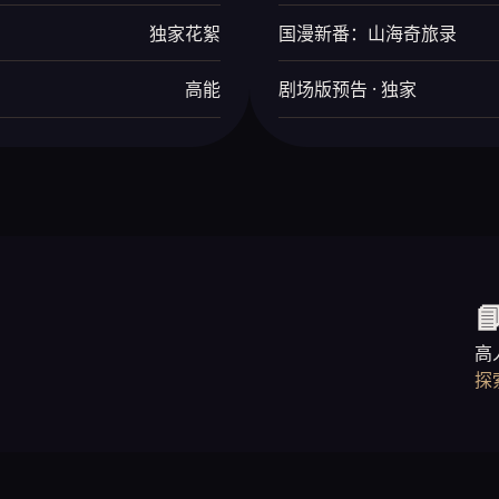
独家花絮
国漫新番：山海奇旅录
高能
剧场版预告 · 独家

高
探