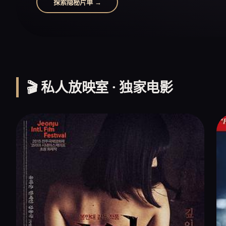
探索隐秘片单 →
🎬 私人放映室 · 独家电影