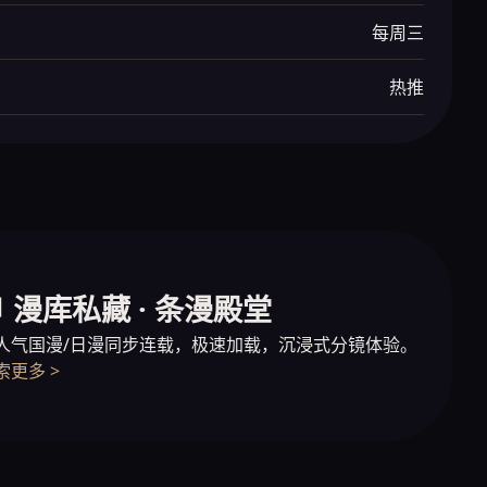
每周三
热推
 漫库私藏 · 条漫殿堂
人气国漫/日漫同步连载，极速加载，沉浸式分镜体验。
索更多 >