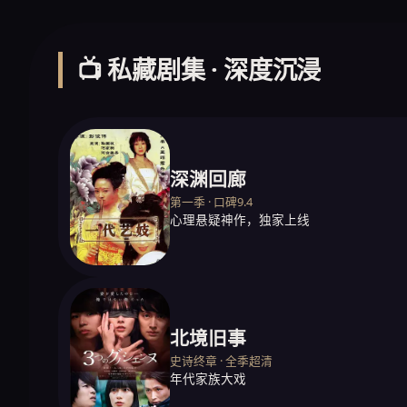
📺 私藏剧集 · 深度沉浸
深渊回廊
第一季 · 口碑9.4
心理悬疑神作，独家上线
北境旧事
史诗终章 · 全季超清
年代家族大戏