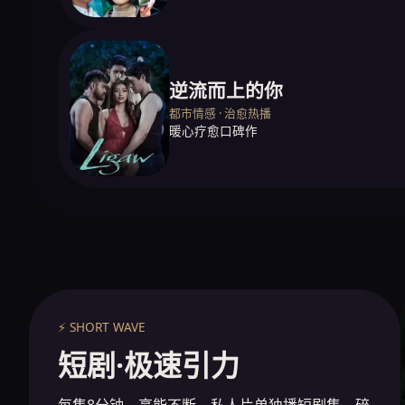
逆流而上的你
都市情感 · 治愈热播
暖心疗愈口碑作
⚡ SHORT WAVE
短剧·极速引力
每集8分钟，高能不断。私人片单独播短剧集，碎